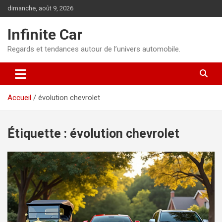
Aller
dimanche, août 9, 2026
au
contenu
Infinite Car
Regards et tendances autour de l’univers automobile.
Accueil
évolution chevrolet
Étiquette :
évolution chevrolet