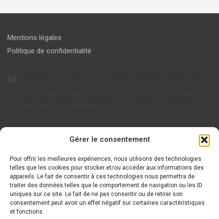
Mentions légales
Politique de confidentialité
Infinite Car propose un contenu éditorial consacré à
l’automobile, aux évolutions du secteur et aux sujets
qui passionnent conducteurs et curieux. Mobilité,
design et technologie.
Articles à ne pas rater
Gérer le consentement
Pour offrir les meilleures expériences, nous utilisons des technologies
Tout savoir sur AC Cars, l’icône britannique de l’automobile
telles que les cookies pour stocker et/ou accéder aux informations des
appareils. Le fait de consentir à ces technologies nous permettra de
Tout savoir sur Arcfox : le nouveau visage de la mobilité
traiter des données telles que le comportement de navigation ou les ID
électrique
uniques sur ce site. Le fait de ne pas consentir ou de retirer son
consentement peut avoir un effet négatif sur certaines caractéristiques
Tout savoir sur Wuling et ses modèles innovants
et fonctions.