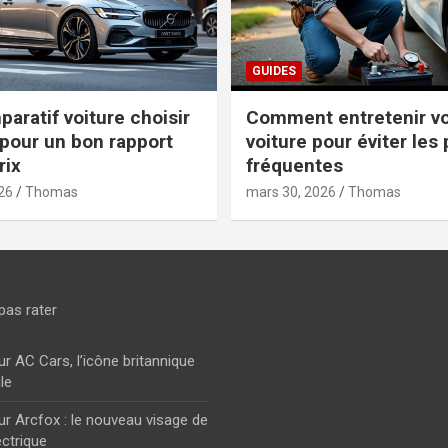
GUIDES
aratif voiture choisir
Comment entretenir vo
pour un bon rapport
voiture pour éviter les
rix
fréquentes
26
Thomas
mars 30, 2026
Thomas
pas rater
ur AC Cars, l’icône britannique
le
ur Arcfox : le nouveau visage de
ectrique