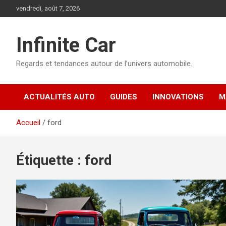
Aller
vendredi, août 7, 2026
au
contenu
Infinite Car
Regards et tendances autour de l’univers automobile.
ACTUALITÉS AUTO
GUIDES
INNOVATIONS
M
Accueil
ford
Étiquette :
ford