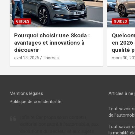
GUIDES
GUIDES
Pourquoi choisir une Skoda :
Quelcomp
avantages et innovations à
en 2026 
découvrir
qualité p
avril 13, 2026
Thomas
mars 30, 20
Mentions légales
Articles à ne 
Politique de confidentialité
Tout savoir s
de l’automobi
Infinite Car propose un contenu
éditorial consacré à l’automobile, aux
Tout savoir s
évolutions du secteur et aux sujets
la mobilité él