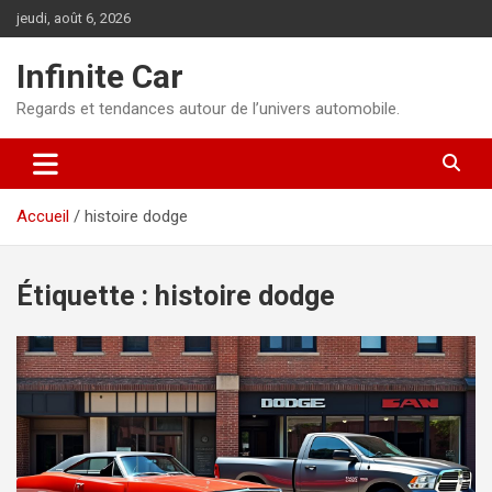
Aller
jeudi, août 6, 2026
au
contenu
Infinite Car
Regards et tendances autour de l’univers automobile.
Accueil
histoire dodge
Étiquette :
histoire dodge