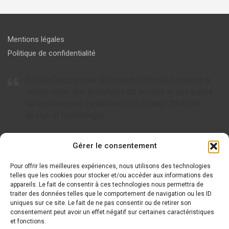
Mentions légales
Politique de confidentialité
Infinite Car propose un contenu éditorial consacré à
l’automobile, aux évolutions du secteur et aux sujets
qui passionnent conducteurs et curieux. Mobilité,
design et technologie.
Articles à ne pas rater
Gérer le consentement
Pour offrir les meilleures expériences, nous utilisons des technologies
Tout savoir sur AC Cars, l’icône britannique de l’automobile
telles que les cookies pour stocker et/ou accéder aux informations des
appareils. Le fait de consentir à ces technologies nous permettra de
Tout savoir sur Arcfox : le nouveau visage de la mobilité
traiter des données telles que le comportement de navigation ou les ID
électrique
uniques sur ce site. Le fait de ne pas consentir ou de retirer son
consentement peut avoir un effet négatif sur certaines caractéristiques
Tout savoir sur Wuling et ses modèles innovants
et fonctions.