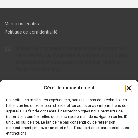
Mentions légales
Politique de confidentialité
Infinite Car propose un contenu éditorial consacré à
l’automobile, aux évolutions du secteur et aux sujets
qui passionnent conducteurs et curieux. Mobilité,
design et technologie.
Articles à ne pas rater
Gérer le consentement
Pour offrir les meilleures expériences, nous utilisons des technologies
Tout savoir sur AC Cars, l’icône britannique de l’automobile
telles que les cookies pour stocker et/ou accéder aux informations des
appareils. Le fait de consentir à ces technologies nous permettra de
Tout savoir sur Arcfox : le nouveau visage de la mobilité
traiter des données telles que le comportement de navigation ou les ID
électrique
uniques sur ce site. Le fait de ne pas consentir ou de retirer son
consentement peut avoir un effet négatif sur certaines caractéristiques
Tout savoir sur Wuling et ses modèles innovants
et fonctions.