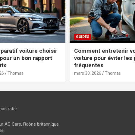
GUIDES
aratif voiture choisir
Comment entretenir vo
pour un bon rapport
voiture pour éviter les
rix
fréquentes
26
Thomas
mars 30, 2026
Thomas
pas rater
ur AC Cars, l’icône britannique
le