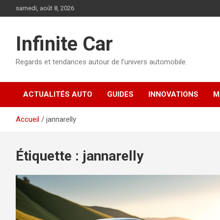
Aller
samedi, août 8, 2026
au
contenu
Infinite Car
Regards et tendances autour de l’univers automobile.
ACTUALITÉS AUTO
GUIDES
INNOVATIONS
M
Accueil
jannarelly
Étiquette :
jannarelly