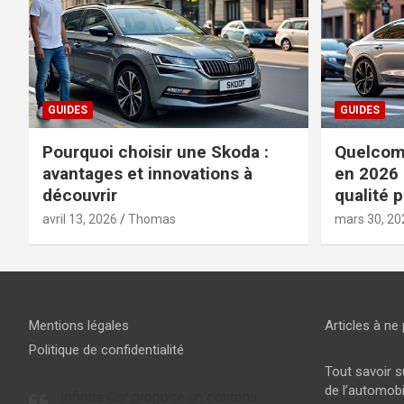
GUIDES
GUIDES
Pourquoi choisir une Skoda :
Quelcomp
avantages et innovations à
en 2026 
découvrir
qualité p
avril 13, 2026
Thomas
mars 30, 20
Mentions légales
Articles à ne 
Politique de confidentialité
Tout savoir s
de l’automobi
Infinite Car propose un contenu