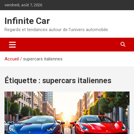
Aller
vendredi, août 7, 2026
au
contenu
Infinite Car
Regards et tendances autour de l’univers automobile.
Accueil
supercars italiennes
Étiquette :
supercars italiennes