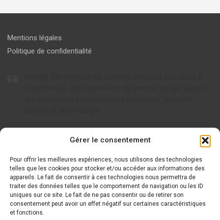
Mentions légales
Politique de confidentialité
Infinite Car propose un contenu éditorial consacré à
l’automobile, aux évolutions du secteur et aux sujets
qui passionnent conducteurs et curieux. Mobilité,
design et technologie.
Articles à ne pas rater
Gérer le consentement
Pour offrir les meilleures expériences, nous utilisons des technologies
Tout savoir sur AC Cars, l’icône britannique de l’automobile
telles que les cookies pour stocker et/ou accéder aux informations des
appareils. Le fait de consentir à ces technologies nous permettra de
Tout savoir sur Arcfox : le nouveau visage de la mobilité
traiter des données telles que le comportement de navigation ou les ID
électrique
uniques sur ce site. Le fait de ne pas consentir ou de retirer son
consentement peut avoir un effet négatif sur certaines caractéristiques
Tout savoir sur Wuling et ses modèles innovants
et fonctions.