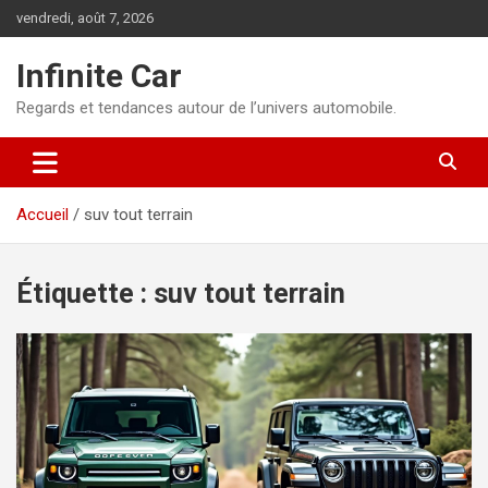
Aller
vendredi, août 7, 2026
au
contenu
Infinite Car
Regards et tendances autour de l’univers automobile.
Accueil
suv tout terrain
Étiquette :
suv tout terrain