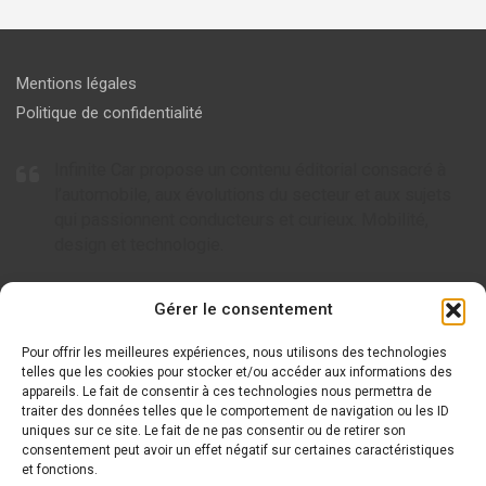
Mentions légales
Politique de confidentialité
Infinite Car propose un contenu éditorial consacré à
l’automobile, aux évolutions du secteur et aux sujets
qui passionnent conducteurs et curieux. Mobilité,
design et technologie.
Articles à ne pas rater
Gérer le consentement
Pour offrir les meilleures expériences, nous utilisons des technologies
Tout savoir sur AC Cars, l’icône britannique de l’automobile
telles que les cookies pour stocker et/ou accéder aux informations des
appareils. Le fait de consentir à ces technologies nous permettra de
Tout savoir sur Arcfox : le nouveau visage de la mobilité
traiter des données telles que le comportement de navigation ou les ID
électrique
uniques sur ce site. Le fait de ne pas consentir ou de retirer son
consentement peut avoir un effet négatif sur certaines caractéristiques
Tout savoir sur Wuling et ses modèles innovants
et fonctions.