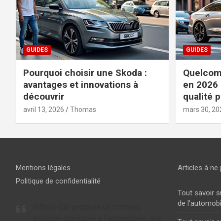
GUIDES
GUIDES
Pourquoi choisir une Skoda :
Quelcomp
avantages et innovations à
en 2026 
découvrir
qualité p
avril 13, 2026
Thomas
mars 30, 20
Mentions légales
Articles à ne 
Politique de confidentialité
Tout savoir s
de l’automobi
Infinite Car propose un contenu
éditorial consacré à l’automobile, aux