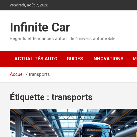
Aller
vendredi, août 7, 2026
au
contenu
Infinite Car
Regards et tendances autour de l’univers automobile.
ACTUALITÉS AUTO
GUIDES
INNOVATIONS
M
Accueil
transports
Étiquette :
transports