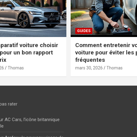
GUIDES
aratif voiture choisir
Comment entretenir vo
pour un bon rapport
voiture pour éviter les
rix
fréquentes
26
Thomas
mars 30, 2026
Thomas
pas rater
ur AC Cars, l’icône britannique
le