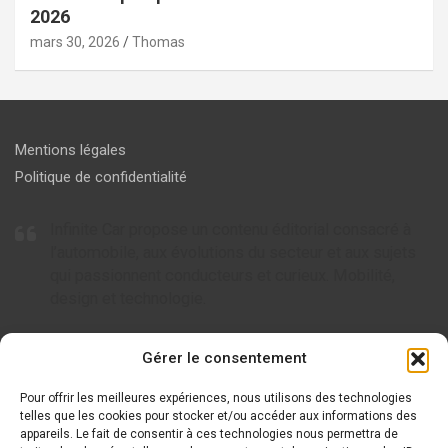
2026
mars 30, 2026
Thomas
Mentions légales
Politique de confidentialité
Infinite Car propose un contenu éditorial consacré à
l’automobile, aux évolutions du secteur et aux sujets
qui passionnent conducteurs et curieux. Mobilité,
design et technologie.
Articles à ne pas rater
Gérer le consentement
Pour offrir les meilleures expériences, nous utilisons des technologies
Tout savoir sur AC Cars, l’icône britannique de l’automobile
telles que les cookies pour stocker et/ou accéder aux informations des
appareils. Le fait de consentir à ces technologies nous permettra de
Tout savoir sur Arcfox : le nouveau visage de la mobilité