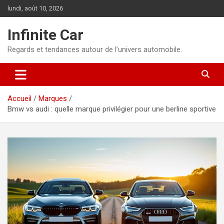
Aller
lundi, août 10, 2026
au
contenu
Infinite Car
Regards et tendances autour de l’univers automobile.
Accueil
Marques
Bmw vs audi : quelle marque privilégier pour une berline sportive