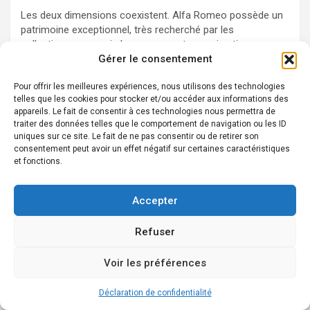
Les deux dimensions coexistent. Alfa Romeo possède un
patrimoine exceptionnel, très recherché par les
collectionneurs, mais la marque reste aussi active avec
des modèles modernes qui prolongent son héritage en
Gérer le consentement
matière de style, de comportement routier et de
performance.
Pour offrir les meilleures expériences, nous utilisons des technologies
telles que les cookies pour stocker et/ou accéder aux informations des
appareils. Le fait de consentir à ces technologies nous permettra de
traiter des données telles que le comportement de navigation ou les ID
uniques sur ce site. Le fait de ne pas consentir ou de retirer son
consentement peut avoir un effet négatif sur certaines caractéristiques
et fonctions.
Accepter
Thomas
Refuser
À 42 ans, ma passion pour l’automobile rythme ma vie.
Voir les préférences
Enthousiaste des moteurs et des innovations techniques,
je consacre mon temps à explorer l’univers fascinant des
voitures sous toutes leurs formes.
Déclaration de confidentialité