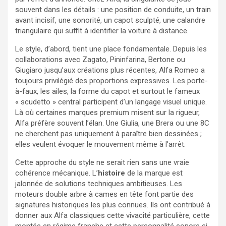
souvent dans les détails : une position de conduite, un train
avant incisif, une sonorité, un capot sculpté, une calandre
triangulaire qui suffit à identifier la voiture à distance.
Le style, d’abord, tient une place fondamentale. Depuis les
collaborations avec Zagato, Pininfarina, Bertone ou
Giugiaro jusqu’aux créations plus récentes, Alfa Romeo a
toujours privilégié des proportions expressives. Les porte-
à-faux, les ailes, la forme du capot et surtout le fameux
« scudetto » central participent d’un langage visuel unique.
Là où certaines marques premium misent sur la rigueur,
Alfa préfère souvent l’élan. Une Giulia, une Brera ou une 8C
ne cherchent pas uniquement à paraître bien dessinées ;
elles veulent évoquer le mouvement même à l’arrêt.
Cette approche du style ne serait rien sans une vraie
cohérence mécanique. L’
histoire
de la marque est
jalonnée de solutions techniques ambitieuses. Les
moteurs double arbre à cames en tête font partie des
signatures historiques les plus connues. Ils ont contribué à
donner aux Alfa classiques cette vivacité particulière, cette
montée en régime franche et cette personnalité sonore si