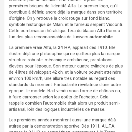
premières briques de l’identité Alfa. Le premier logo, qu’il
contribue à définir, ancre déjà la marque dans son territoire
d’origine. On y retrouve la croix rouge sur fond blanc,
symbole historique de Milan, et le fameux serpent Visconti.
Cette combinaison héraldique fera du blason Alfa Romeo
l’un des plus reconnaissables de l’univers
automobile
.
La première vraie Alfa, la
24 HP
, apparaît dès 1910. Elle
illustre déjà une philosophie qui ne quittera plus la marque :
structure robuste, mécanique ambitieuse, prestations
élevées pour l’époque. Son moteur quatre cylindres de plus
de 4 litres développait 42 ch, et la voiture pouvait atteindre
environ 100 km/h, une allure très notable au regard des
standards du moment. Particularité révélatrice d’une autre
époque : le modèle était vendu sous forme de châssis nu,
à faire carrosser selon les goûts de l’acheteur. Cela
rappelle combien l’automobile était alors un produit semi-
artisanal, loin des logiques industrielles de masse.
Les premières années montrent aussi une marque déjà
attirée par la démonstration sportive. Dès 1911, A.L.F.A.