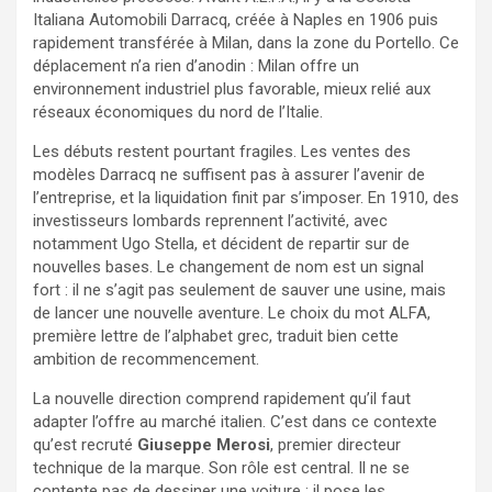
Italiana Automobili Darracq, créée à Naples en 1906 puis
rapidement transférée à Milan, dans la zone du Portello. Ce
déplacement n’a rien d’anodin : Milan offre un
environnement industriel plus favorable, mieux relié aux
réseaux économiques du nord de l’Italie.
Les débuts restent pourtant fragiles. Les ventes des
modèles Darracq ne suffisent pas à assurer l’avenir de
l’entreprise, et la liquidation finit par s’imposer. En 1910, des
investisseurs lombards reprennent l’activité, avec
notamment Ugo Stella, et décident de repartir sur de
nouvelles bases. Le changement de nom est un signal
fort : il ne s’agit pas seulement de sauver une usine, mais
de lancer une nouvelle aventure. Le choix du mot ALFA,
première lettre de l’alphabet grec, traduit bien cette
ambition de recommencement.
La nouvelle direction comprend rapidement qu’il faut
adapter l’offre au marché italien. C’est dans ce contexte
qu’est recruté
Giuseppe Merosi
, premier directeur
technique de la marque. Son rôle est central. Il ne se
contente pas de dessiner une voiture : il pose les