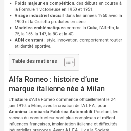
Poids majeur en compétition
, des débuts en course à
la Formule 1 victorieuse en 1950 et 1951.
Virage industriel décisif
dans les années 1950 avec la
1900 et la Giulietta produites en série.
Modèles emblématiques
comme la Giulia, l’Alfetta, la
75, la 156, la 147, la 8C et la 4C.
ADN constant
: style, innovation, comportement routier
et identité sportive.
Table des matières
Alfa Romeo : histoire d’une
marque italienne née à Milan
L’
histoire
d’Alfa Romeo commence officiellement le 24
juin 1910, à Milan, avec la création de l’A.L.F.A., pour
Anonima Lombarda Fabbrica Automobili
. Pourtant, les
racines du constructeur sont plus complexes et mêlent
influences françaises, implantation italienne et difficultés
industrielles précoces. Avant A.L.F.A., il y a la Società