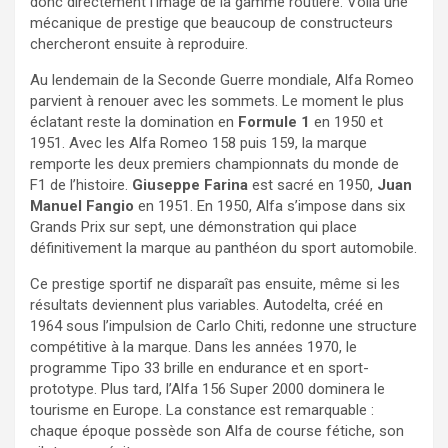
donc directement l’image de la gamme routière. Voilà une
mécanique de prestige que beaucoup de constructeurs
chercheront ensuite à reproduire.
Au lendemain de la Seconde Guerre mondiale, Alfa Romeo
parvient à renouer avec les sommets. Le moment le plus
éclatant reste la domination en
Formule 1
en 1950 et
1951. Avec les Alfa Romeo 158 puis 159, la marque
remporte les deux premiers championnats du monde de
F1 de l’histoire.
Giuseppe Farina
est sacré en 1950,
Juan
Manuel Fangio
en 1951. En 1950, Alfa s’impose dans six
Grands Prix sur sept, une démonstration qui place
définitivement la marque au panthéon du sport automobile.
Ce prestige sportif ne disparaît pas ensuite, même si les
résultats deviennent plus variables. Autodelta, créé en
1964 sous l’impulsion de Carlo Chiti, redonne une structure
compétitive à la marque. Dans les années 1970, le
programme Tipo 33 brille en endurance et en sport-
prototype. Plus tard, l’Alfa 156 Super 2000 dominera le
tourisme en Europe. La constance est remarquable :
chaque époque possède son Alfa de course fétiche, son