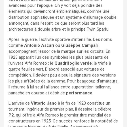
avancées pour l’époque. On y voit déjà poindre des
éléments qui deviendront emblématiques, comme une
distribution sophistiquée et un système d’allumage double
annonçant, dans l’esprit, ce que seront plus tard les
architectures à double arbre et le principe Twin Spark.
Après la guerre, l’activité sportive s’intensifie. Des noms
comme
Antonio Ascari
ou
Giuseppe Campari
accompagnent l’essor de la marque sur les circuits. En
1923 apparaît l’un des symboles les plus puissants de
l’univers Alfa Romeo : le
Quadrifoglio verde
, le trèfle à
quatre feuilles vert. D’abord associé aux voitures de
compétition, il devient peu à peu la signature des versions
les plus affûtées de la gamme. Pour beaucoup d’amateurs,
il résume à lui seul l’alliance entre superstition italienne,
panache en course et désir de
performance
.
L’arrivée de
Vittorio Jano
à la fin de 1923 constitue un
tournant. Ingénieur de premier plan, il dessine la célèbre
P2
, qui offre à Alfa Romeo le premier titre mondial des
constructeurs en 1925. Ce succès renforce la notoriété de
la marque bien au-delà de l’Italie. Au moment où