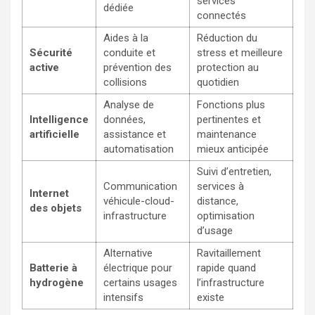
services
dédiée
connectés
Aides à la
Réduction du
Sécurité
conduite et
stress et meilleure
active
prévention des
protection au
collisions
quotidien
Analyse de
Fonctions plus
Intelligence
données,
pertinentes et
artificielle
assistance et
maintenance
automatisation
mieux anticipée
Suivi d’entretien,
Communication
services à
Internet
véhicule-cloud-
distance,
des objets
infrastructure
optimisation
d’usage
Alternative
Ravitaillement
Batterie à
électrique pour
rapide quand
hydrogène
certains usages
l’infrastructure
intensifs
existe