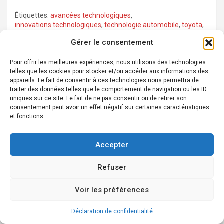
Étiquettes:
avancées technologiques
,
innovations technologiques
,
technologie automobile
,
toyota
,
voitures toyota
Gérer le consentement
Pour offrir les meilleures expériences, nous utilisons des technologies
Navigation
telles que les cookies pour stocker et/ou accéder aux informations des
appareils. Le fait de consentir à ces technologies nous permettra de
Tesla : innovations et enjeux pour l’avenir de la mobilité
de
traiter des données telles que le comportement de navigation ou les ID
électrique
uniques sur ce site. Le fait de ne pas consentir ou de retirer son
l’article
consentement peut avoir un effet négatif sur certaines caractéristiques
et fonctions.
Découvrir Venturi : l’innovation dans le domaine de
l’automobile électrique
Accepter
Refuser
Laisser un commentaire
Voir les préférences
Votre adresse e-mail ne sera pas publiée.
Les champs
obligatoires sont indiqués avec
*
Déclaration de confidentialité