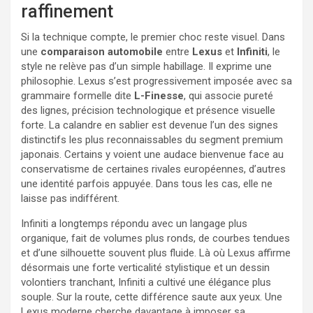
raffinement
Si la technique compte, le premier choc reste visuel. Dans
une
comparaison automobile
entre
Lexus
et
Infiniti
, le
style ne relève pas d’un simple habillage. Il exprime une
philosophie. Lexus s’est progressivement imposée avec sa
grammaire formelle dite
L-Finesse
, qui associe pureté
des lignes, précision technologique et présence visuelle
forte. La calandre en sablier est devenue l’un des signes
distinctifs les plus reconnaissables du segment premium
japonais. Certains y voient une audace bienvenue face au
conservatisme de certaines rivales européennes, d’autres
une identité parfois appuyée. Dans tous les cas, elle ne
laisse pas indifférent.
Infiniti a longtemps répondu avec un langage plus
organique, fait de volumes plus ronds, de courbes tendues
et d’une silhouette souvent plus fluide. Là où Lexus affirme
désormais une forte verticalité stylistique et un dessin
volontiers tranchant, Infiniti a cultivé une élégance plus
souple. Sur la route, cette différence saute aux yeux. Une
Lexus moderne cherche davantage à imposer sa