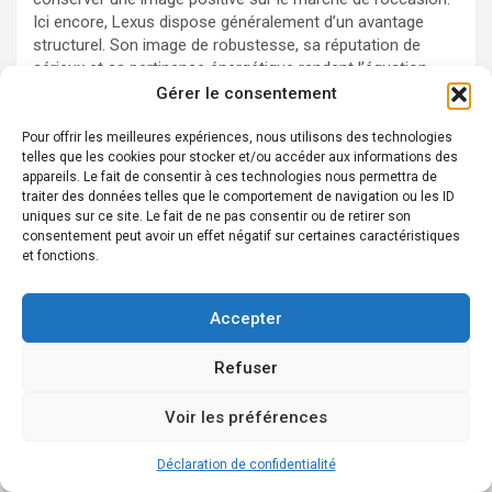
Ici encore, Lexus dispose généralement d’un avantage
structurel. Son image de robustesse, sa réputation de
sérieux et sa pertinence énergétique rendent l’équation
plus favorable sur la durée. Pour un automobiliste français
Gérer le consentement
soucieux d’éviter les mauvaises surprises, cette stabilité a
beaucoup de valeur.
Pour offrir les meilleures expériences, nous utilisons des technologies
telles que les cookies pour stocker et/ou accéder aux informations des
Enfin, il reste la part irrationnelle, celle qui fait qu’une
appareils. Le fait de consentir à ces technologies nous permettra de
traiter des données telles que le comportement de navigation ou les ID
automobile n’est jamais un objet purement utilitaire. Une
uniques sur ce site. Le fait de ne pas consentir ou de retirer son
ligne, une ambiance intérieure, une sonorité, une manière
consentement peut avoir un effet négatif sur certaines caractéristiques
de prendre la route peuvent faire basculer une décision.
et fonctions.
C’est pourquoi le
design japonais
joue un rôle si central
dans ce duel. Lexus séduit souvent par sa précision, sa
sophistication tranquille et sa montée en gamme très
Accepter
cohérente. Infiniti, elle, continue d’exercer une forme de
fascination chez ceux qui aiment les chemins moins
Refuser
fréquentés. Le prestige, parfois, réside aussi dans la
rareté.
Voir les préférences
Pour clarifier le choix, il peut être utile de retenir cette
Déclaration de confidentialité
méthode simple :