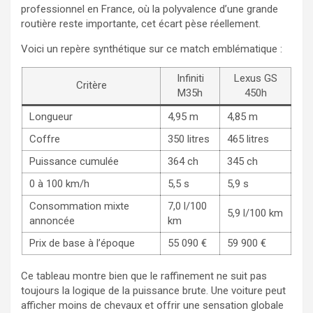
professionnel en France, où la polyvalence d’une grande
routière reste importante, cet écart pèse réellement.
Voici un repère synthétique sur ce match emblématique :
Infiniti
Lexus GS
Critère
M35h
450h
Longueur
4,95 m
4,85 m
Coffre
350 litres
465 litres
Puissance cumulée
364 ch
345 ch
0 à 100 km/h
5,5 s
5,9 s
Consommation mixte
7,0 l/100
5,9 l/100 km
annoncée
km
Prix de base à l’époque
55 090 €
59 900 €
Ce tableau montre bien que le raffinement ne suit pas
toujours la logique de la puissance brute. Une voiture peut
afficher moins de chevaux et offrir une sensation globale