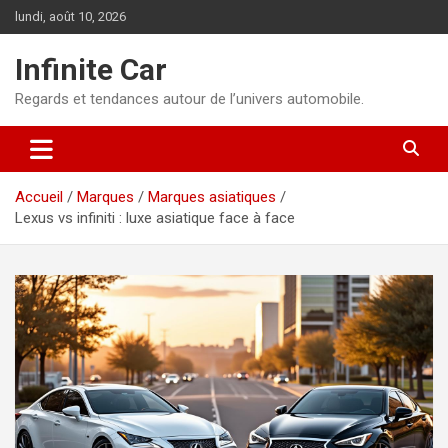
Aller
lundi, août 10, 2026
au
contenu
Infinite Car
Regards et tendances autour de l’univers automobile.
Accueil
Marques
Marques asiatiques
Lexus vs infiniti : luxe asiatique face à face