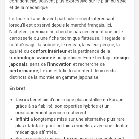
confidentielle, souvent plus expressive sur le plan du style
et de la mécanique.
Le face-à-face devient particulièrement intéressant
lorsqu’il est observé depuis le marché français. Ici,
l’acheteur premium ne cherche pas seulement une belle
carrosserie ou une fiche technique flatteuse. Il regarde le
coût d’usage, la sobriété, le réseau, la valeur perçue, la
qualité du
confort intérieur
et la pertinence de la
technologie avancée
au quotidien. Entre héritage,
design
japonais
, sens de l’
innovation
et recherche de
performance
, Lexus et Infiniti racontent deux récits
distincts de la montée en gamme japonaise.
En bref
Lexus
bénéficie d’une image plus installée en Europe
grâce à sa fiabilité, son expertise hybride et un
positionnement premium cohérent.
Infiniti
a longtemps misé sur une alternative plus rare,
plus statutaire pour certains modèles, avec une identité
mécanique affirmée.
Sur le marché français,
Lexus
apparaît généralement