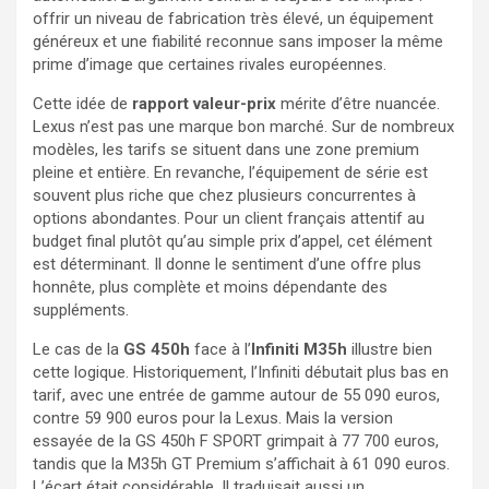
offrir un niveau de fabrication très élevé, un équipement
généreux et une fiabilité reconnue sans imposer la même
prime d’image que certaines rivales européennes.
Cette idée de
rapport valeur-prix
mérite d’être nuancée.
Lexus n’est pas une marque bon marché. Sur de nombreux
modèles, les tarifs se situent dans une zone premium
pleine et entière. En revanche, l’équipement de série est
souvent plus riche que chez plusieurs concurrentes à
options abondantes. Pour un client français attentif au
budget final plutôt qu’au simple prix d’appel, cet élément
est déterminant. Il donne le sentiment d’une offre plus
honnête, plus complète et moins dépendante des
suppléments.
Le cas de la
GS 450h
face à l’
Infiniti M35h
illustre bien
cette logique. Historiquement, l’Infiniti débutait plus bas en
tarif, avec une entrée de gamme autour de 55 090 euros,
contre 59 900 euros pour la Lexus. Mais la version
essayée de la GS 450h F SPORT grimpait à 77 700 euros,
tandis que la M35h GT Premium s’affichait à 61 090 euros.
L’écart était considérable. Il traduisait aussi un