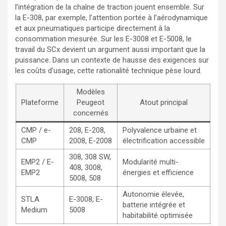
l’intégration de la chaîne de traction jouent ensemble. Sur
la E-308, par exemple, l’attention portée à l’aérodynamique
et aux pneumatiques participe directement à la
consommation mesurée. Sur les E-3008 et E-5008, le
travail du SCx devient un argument aussi important que la
puissance. Dans un contexte de hausse des exigences sur
les coûts d’usage, cette rationalité technique pèse lourd.
Modèles
Plateforme
Peugeot
Atout principal
concernés
CMP / e-
208, E-208,
Polyvalence urbaine et
CMP
2008, E-2008
électrification accessible
308, 308 SW,
EMP2 / E-
Modularité multi-
408, 3008,
EMP2
énergies et efficience
5008, 508
Autonomie élevée,
STLA
E-3008, E-
batterie intégrée et
Medium
5008
habitabilité optimisée