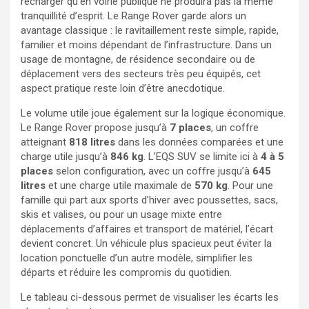
recharger qu’en voirie publique ne produira pas la même
tranquillité d’esprit. Le Range Rover garde alors un
avantage classique : le ravitaillement reste simple, rapide,
familier et moins dépendant de l’infrastructure. Dans un
usage de montagne, de résidence secondaire ou de
déplacement vers des secteurs très peu équipés, cet
aspect pratique reste loin d’être anecdotique.
Le volume utile joue également sur la logique économique.
Le Range Rover propose jusqu’à
7 places
, un coffre
atteignant
818 litres
dans les données comparées et une
charge utile jusqu’à
846 kg
. L’EQS SUV se limite ici à
4 à 5
places
selon configuration, avec un coffre jusqu’à
645
litres
et une charge utile maximale de
570 kg
. Pour une
famille qui part aux sports d’hiver avec poussettes, sacs,
skis et valises, ou pour un usage mixte entre
déplacements d’affaires et transport de matériel, l’écart
devient concret. Un véhicule plus spacieux peut éviter la
location ponctuelle d’un autre modèle, simplifier les
départs et réduire les compromis du quotidien.
Le tableau ci-dessous permet de visualiser les écarts les