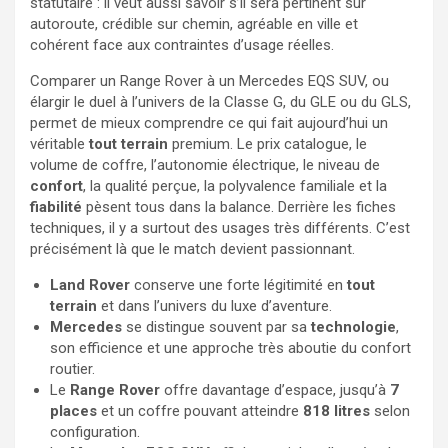
statutaire : il veut aussi savoir s’il sera pertinent sur
autoroute, crédible sur chemin, agréable en ville et
cohérent face aux contraintes d’usage réelles.
Comparer un Range Rover à un Mercedes EQS SUV, ou
élargir le duel à l’univers de la Classe G, du GLE ou du GLS,
permet de mieux comprendre ce qui fait aujourd’hui un
véritable
tout terrain
premium. Le prix catalogue, le
volume de coffre, l’autonomie électrique, le niveau de
confort
, la qualité perçue, la polyvalence familiale et la
fiabilité
pèsent tous dans la balance. Derrière les fiches
techniques, il y a surtout des usages très différents. C’est
précisément là que le match devient passionnant.
Land Rover
conserve une forte légitimité en
tout
terrain
et dans l’univers du luxe d’aventure.
Mercedes
se distingue souvent par sa
technologie
,
son efficience et une approche très aboutie du confort
routier.
Le
Range Rover
offre davantage d’espace, jusqu’à
7
places
et un coffre pouvant atteindre
818 litres
selon
configuration.