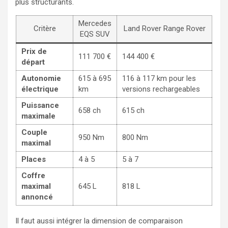
plus structurants.
Mercedes
Critère
Land Rover Range Rover
EQS SUV
Prix de
111 700 €
144 400 €
départ
Autonomie
615 à 695
116 à 117 km pour les
électrique
km
versions rechargeables
Puissance
658 ch
615 ch
maximale
Couple
950 Nm
800 Nm
maximal
Places
4 à 5
5 à 7
Coffre
maximal
645 L
818 L
annoncé
Il faut aussi intégrer la dimension de comparaison