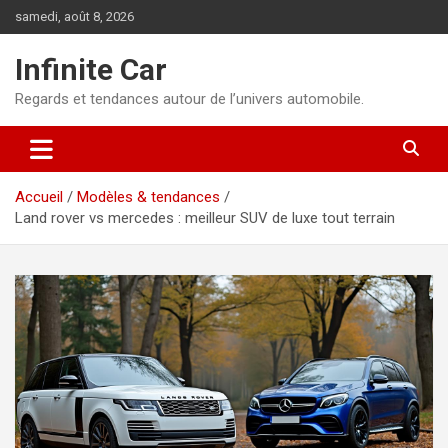
Aller
samedi, août 8, 2026
au
contenu
Infinite Car
Regards et tendances autour de l’univers automobile.
Accueil
Modèles & tendances
Land rover vs mercedes : meilleur SUV de luxe tout terrain