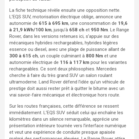
La fiche technique révèle ensuite une opposition nette.
L’EQS SUV, motorisation électrique oblige, annonce une
autonomie de
615 à 695 km
, une consommation de
19,6
à 21,9 kWh/100 km
, jusqu’à
658 ch
et
950 Nm
. Le Range
Rover, dans les versions retenues ici, s’appuie sur des
mécaniques hybrides rechargeables, hybrides légères
essence ou diesel, avec une plage de puissance allant de
300 à 615 ch
, un couple culminant à
800 Nm
et une
autonomie électrique de
116 à 117 km
pour les variantes
rechargeables. Ce sont deux philosophies. Mercedes
cherche à faire du très grand SUV un salon roulant
ultramoderne. Land Rover défend l’idée qu’un véhicule de
prestige doit aussi rester prêt à quitter le bitume avec un
vrai savoir-faire mécanique et électronique hors route.
Sur les routes françaises, cette différence se ressent
immédiatement. L’EQS SUV séduit celui qui enchaîne les
kilomètres dans un silence remarquable, apprécie une
présentation intérieure tournée vers l’interface numérique
et veut une expérience de conduite presque apaisée
malgré des performances élevées. Le Range Rover attire