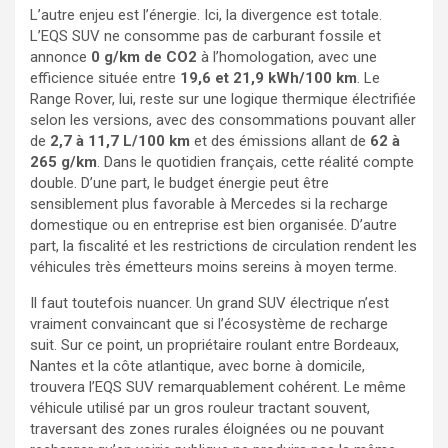
L’autre enjeu est l’énergie. Ici, la divergence est totale.
L’EQS SUV ne consomme pas de carburant fossile et
annonce
0 g/km de CO2
à l’homologation, avec une
efficience située entre
19,6 et 21,9 kWh/100 km
. Le
Range Rover, lui, reste sur une logique thermique électrifiée
selon les versions, avec des consommations pouvant aller
de
2,7 à 11,7 L/100 km
et des émissions allant de
62 à
265 g/km
. Dans le quotidien français, cette réalité compte
double. D’une part, le budget énergie peut être
sensiblement plus favorable à Mercedes si la recharge
domestique ou en entreprise est bien organisée. D’autre
part, la fiscalité et les restrictions de circulation rendent les
véhicules très émetteurs moins sereins à moyen terme.
Il faut toutefois nuancer. Un grand SUV électrique n’est
vraiment convaincant que si l’écosystème de recharge
suit. Sur ce point, un propriétaire roulant entre Bordeaux,
Nantes et la côte atlantique, avec borne à domicile,
trouvera l’EQS SUV remarquablement cohérent. Le même
véhicule utilisé par un gros rouleur tractant souvent,
traversant des zones rurales éloignées ou ne pouvant