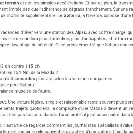
ut terrain
et non les simples accélérations. Et sur ce plan, la transm
llement limitée dès que l’adhérence se dégrade franchement. Sur une
 de motricité supplémentaire. Le
Solterra
, à l’inverse, dispose d’une
 vacances d’hiver vers une station des Alpes, avec coffre chargé, q
ais elle demandera plus d’attention, plus d’anticipation, et offrira
nspire davantage de sérénité. C’est précisément là que Subaru conser
43 ch
contre
115 ch
.
vant les
151 Nm
de la Mazda 2.
usqu’à
4 secondes
plus vite selon les versions comparées.
grale pour Subaru.
alence musclée de l’autre.
tout. Une voiture légère, simple et raisonnable reste souvent plus p
de petits trajets quotidiens, la compacité d’une Mazda 2 devient un vé
isir n’est pas toujours dans la force brute ; il peut aussi naître dans l
o, il est utile de regarder comment les journalistes spécialisés évalu
ortement routier révèle souvent le caractère d’une voiture. C’est là 