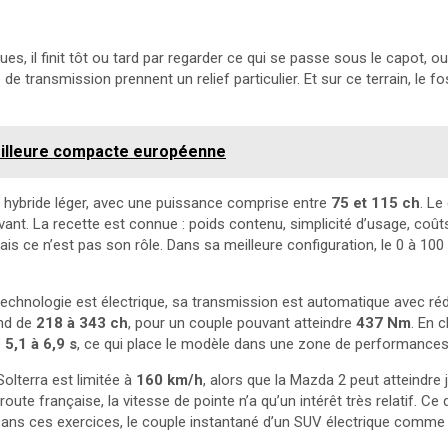
l finit tôt ou tard par regarder ce qui se passe sous le capot, ou s
e de transmission prennent un relief particulier. Et sur ce terrain, le f
meilleure compacte européenne
hybride léger, avec une puissance comprise entre
75 et 115 ch
. Le
vant. La recette est connue : poids contenu, simplicité d’usage, coû
ais ce n’est pas son rôle. Dans sa meilleure configuration, le 0 à 1
 technologie est électrique, sa transmission est automatique avec réd
end de
218 à 343 ch
, pour un couple pouvant atteindre
437 Nm
. En c
e
5,1 à 6,9 s
, ce qui place le modèle dans une zone de performances 
Solterra est limitée à
160 km/h
, alors que la Mazda 2 peut atteindre
ute française, la vitesse de pointe n’a qu’un intérêt très relatif. Ce qu
 Dans ces exercices, le couple instantané d’un SUV électrique comme 