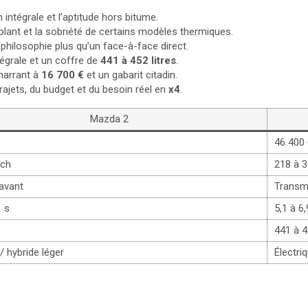
intégrale et l’aptitude hors bitume.
volant et la sobriété de certains modèles thermiques.
 philosophie plus qu’un face-à-face direct.
tégrale et un coffre de
441 à 452 litres
.
émarrant à
16 700 €
et un gabarit citadin.
rajets, du budget et du besoin réel en
x4
.
Mazda 2
46 400 
 ch
218 à 3
 avant
Transmi
1 s
5,1 à 6,
441 à 4
 hybride léger
Électri