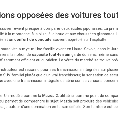
ions opposées des voitures tout
ossover revient presque à comparer deux écoles japonaises. La premiè
ès lié à la montagne, à la pluie, à la boue et aux chaussées glissantes
née et un
confort de conduite
souvent apprécié sur l’asphalte.
e saute vite aux yeux. Une famille vivant en Haute-Savoie, dans le 
miers, la notion de
capacité tout-terrain
garde du sens, même sans 
 suffisamment efficient au quotidien. La vérité du marché se trouve p
onstructeur est reconnu pour ses transmissions intégrales sur plusie
 SUV familial plutôt que d’un vrai franchisseur, la sensation de sécur
que avec une transmission intégrale de série sur les versions concer
ère. Un modèle comme la
Mazda 2
, utilisé ici comme point de compara
qui permet de comprendre le sujet. Mazda sait produire des véhicul
e autour d’une domination en terrain difficile. Son territoire est cel