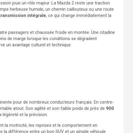
ission joue un rôle majeur. La Mazda 2 reste une traction
 rampe herbeuse humide, un chemin caillouteux ou une route
transmission intégrale
, ce qui change immédiatement la
uatre passagers et chaussée froide en montée. Une citadine
 moins de marge lorsque les conditions se dégradent
ve un avantage culturel et technique.
ertinente pour de nombreux conducteurs français. En centre-
ritable atout. Son agilité et son faible poids de près de
900
a légèreté et la précision.
ent la motricité, les reprises et le comportement en
que la différence entre un bon SUV et un simple véhicule