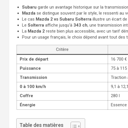
Subaru
garde un avantage historique sur la transmission 
Mazda
se distingue souvent par le style, le ressenti au 
Le cas
Mazda 2 vs Subaru Solterra
illustre un écart de
Le
Solterra
affiche jusqu’à
343 ch
, une transmission in
La
Mazda 2
reste bien plus accessible, avec un tarif d
Pour un usage français, le choix dépend avant tout des t
Critère
Prix de départ
16 700 €
Puissance
75 à 115
Transmission
Traction
0 à 100 km/h
9,1 à 12,
Coffre
280 l
Énergie
Essence /
Table des matières