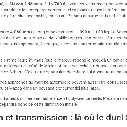
té, la
Mazda 2
démarre à
16 700 €
, avec des versions qui peuvent 
ait absurde de les comparer comme si elles jouaient dans la même catég
e offre plus accessible, tandis que Subaru assume un ticket d’entrée
mesure
4 080 mm
de long et pèse environ
1 099 à 1 120 kg
. Le Solte
de deux voitures, mais de deux philosophies de mobilité. L’une est
re est plus imposante, électrique, avec une consommation située en
ue est meilleure ?”, mais “quelle marque répond le mieux à un cahier
rellement du côté de Mazda. À l’inverse, celui qui donne la priorité 
 chez Subaru. C’est cette opposition de culture qui donne toute sa s
d’autres approches du marché automobile peuvent aussi être consultée
baru et Mazda dans un paysage concurrentiel plus large.
conducteurs qui pensent adhérence et polyvalence réelle, Mazda à ceux
épendra donc de cette distinction initiale.
 et transmission : là où le due