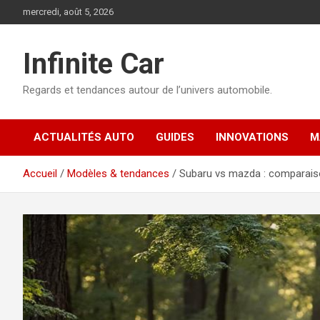
Aller
mercredi, août 5, 2026
au
contenu
Infinite Car
Regards et tendances autour de l’univers automobile.
ACTUALITÉS AUTO
GUIDES
INNOVATIONS
M
Accueil
Modèles & tendances
Subaru vs mazda : comparaiso