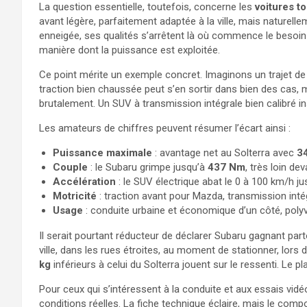
La question essentielle, toutefois, concerne les
voitures to
avant légère, parfaitement adaptée à la ville, mais nature
enneigée, ses qualités s’arrêtent là où commence le besoin
manière dont la puissance est exploitée.
Ce point mérite un exemple concret. Imaginons un trajet de
traction bien chaussée peut s’en sortir dans bien des cas, m
brutalement. Un SUV à transmission intégrale bien calibré i
Les amateurs de chiffres peuvent résumer l’écart ainsi :
Puissance maximale
: avantage net au Solterra avec
3
Couple
: le Subaru grimpe jusqu’à
437 Nm
, très loin de
Accélération
: le SUV électrique abat le 0 à 100 km/h j
Motricité
: traction avant pour Mazda, transmission inté
Usage
: conduite urbaine et économique d’un côté, polyv
Il serait pourtant réducteur de déclarer Subaru gagnant par
ville, dans les rues étroites, au moment de stationner, lors 
kg
inférieurs à celui du Solterra jouent sur le ressenti. Le pla
Pour ceux qui s’intéressent à la conduite et aux essais vidé
conditions réelles. La fiche technique éclaire, mais le comp