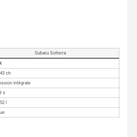
Subaru Solterra
€
43 ch
ssion intégrale
9 s
52 l
que