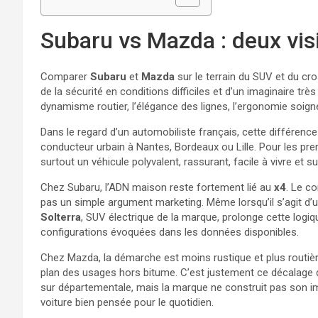
Subaru vs Mazda : deux vis
Comparer
Subaru
et
Mazda
sur le terrain du SUV et du cr
de la sécurité en conditions difficiles et d’un imaginaire tr
dynamisme routier, l’élégance des lignes, l’ergonomie soig
Dans le regard d’un automobiliste français, cette différenc
conducteur urbain à Nantes, Bordeaux ou Lille. Pour les pre
surtout un véhicule polyvalent, rassurant, facile à vivre et
Chez Subaru, l’ADN maison reste fortement lié au
x4
. Le c
pas un simple argument marketing. Même lorsqu’il s’agit d’un
Solterra
, SUV électrique de la marque, prolonge cette logi
configurations évoquées dans les données disponibles.
Chez Mazda, la démarche est moins rustique et plus routi
plan des usages hors bitume. C’est justement ce décalage 
sur départementale, mais la marque ne construit pas son imag
voiture bien pensée pour le quotidien.