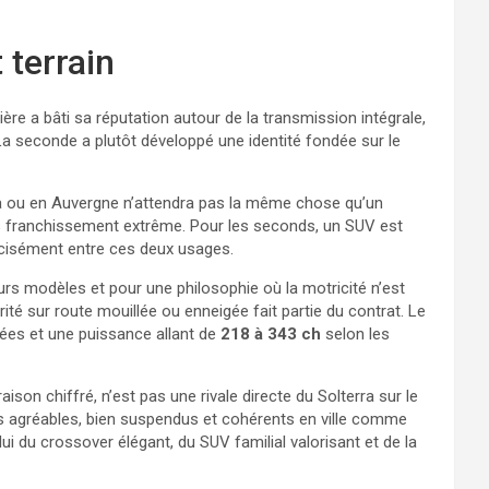
 terrain
re a bâti sa réputation autour de la transmission intégrale,
. La seconde a plutôt développé une identité fondée sur le
Jura ou en Auvergne n’attendra pas la même chose qu’un
franchissement extrême. Pour les seconds, un SUV est
récisément entre ces deux usages.
urs modèles et pour une philosophie où la motricité n’est
ité sur route mouillée ou enneigée fait partie du contrat. Le
nées et une puissance allant de
218 à 343 ch
selon les
ison chiffré, n’est pas une rivale directe du Solterra sur le
es agréables, bien suspendus et cohérents en ville comme
ui du crossover élégant, du SUV familial valorisant et de la