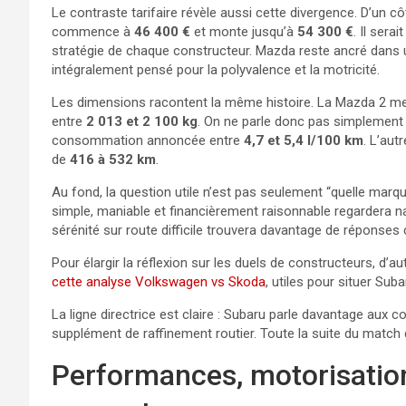
Le contraste tarifaire révèle aussi cette divergence. D’un cô
commence à
46 400 €
et monte jusqu’à
54 300 €
. Il ser
stratégie de chaque constructeur. Mazda reste ancré dans un
intégralement pensé pour la polyvalence et la motricité.
Les dimensions racontent la même histoire. La Mazda 2 
entre
2 013 et 2 100 kg
. On ne parle donc pas simplement 
consommation annoncée entre
4,7 et 5,4 l/100 km
. L’aut
de
416 à 532 km
.
Au fond, la question utile n’est pas seulement “quelle marq
simple, maniable et financièrement raisonnable regardera natu
sérénité sur route difficile trouvera davantage de réponses
Pour élargir la réflexion sur les duels de constructeurs, 
cette analyse Volkswagen vs Skoda
, utiles pour situer Su
La ligne directrice est claire : Subaru parle davantage aux 
supplément de raffinement routier. Toute la suite du match d
Performances, motorisation