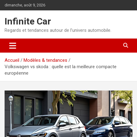
Aller
dimanche, août 9, 2026
au
contenu
Infinite Car
Regards et tendances autour de l’univers automobile.
Accueil
Modèles & tendances
Volkswagen vs skoda : quelle est la meilleure compacte
européenne