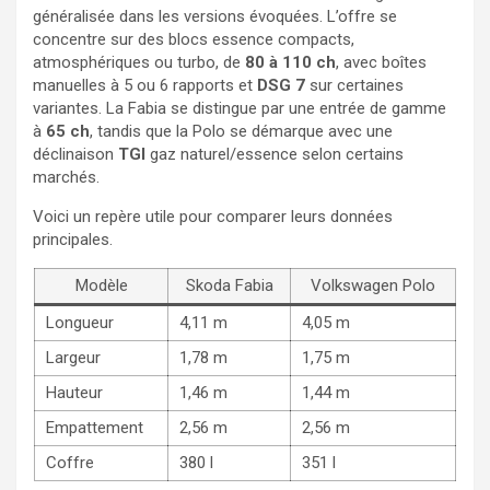
généralisée dans les versions évoquées. L’offre se
concentre sur des blocs essence compacts,
atmosphériques ou turbo, de
80 à 110 ch
, avec boîtes
manuelles à 5 ou 6 rapports et
DSG 7
sur certaines
variantes. La Fabia se distingue par une entrée de gamme
à
65 ch
, tandis que la Polo se démarque avec une
déclinaison
TGI
gaz naturel/essence selon certains
marchés.
Voici un repère utile pour comparer leurs données
principales.
Modèle
Skoda Fabia
Volkswagen Polo
Longueur
4,11 m
4,05 m
Largeur
1,78 m
1,75 m
Hauteur
1,46 m
1,44 m
Empattement
2,56 m
2,56 m
Coffre
380 l
351 l