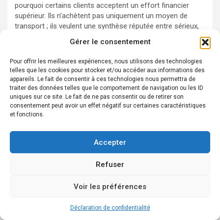
pourquoi certains clients acceptent un effort financier
supérieur. Ils n’achètent pas uniquement un moyen de
transport ; ils veulent une synthèse réputée entre sérieux,
technologie et statut discret.
Gérer le consentement
Pour un foyer qui veut optimiser son budget sans renoncer
Pour offrir les meilleures expériences, nous utilisons des technologies
au confort moderne,
Skoda
apparaît souvent plus
telles que les cookies pour stocker et/ou accéder aux informations des
pertinent. Une Scala bien équipée, ou une Fabia bien
appareils. Le fait de consentir à ces technologies nous permettra de
pensée, offre énormément de voiture pour la somme
traiter des données telles que le comportement de navigation ou les ID
investie. Le raisonnement est limpide : davantage d’espace,
uniques sur ce site. Le fait de ne pas consentir ou de retirer son
un coffre très compétitif, des astuces pratiques et des
consentement peut avoir un effet négatif sur certaines caractéristiques
et fonctions.
mécaniques connues. Dans un contexte français où les
dépenses contraintes ont pris du poids, cette approche
gagne en force. L’acheteur ne se sent pas frustré ; il a au
Accepter
contraire le sentiment de faire une opération intelligente.
Refuser
Pour la ville et la proche banlieue, la
Polo
conserve un
charme évident. Son gabarit légèrement plus compact que
celui de la Fabia, son aisance de conduite et sa
Voir les préférences
présentation plus valorisante peuvent séduire un public
urbain. Elle donne l’impression de conduire une petite
Déclaration de confidentialité
voiture très adulte, ce qui correspond parfaitement aux