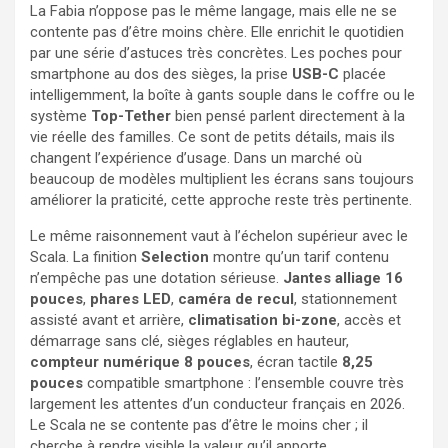
La Fabia n’oppose pas le même langage, mais elle ne se
contente pas d’être moins chère. Elle enrichit le quotidien
par une série d’astuces très concrètes. Les poches pour
smartphone au dos des sièges, la prise
USB-C
placée
intelligemment, la boîte à gants souple dans le coffre ou le
système
Top-Tether
bien pensé parlent directement à la
vie réelle des familles. Ce sont de petits détails, mais ils
changent l’expérience d’usage. Dans un marché où
beaucoup de modèles multiplient les écrans sans toujours
améliorer la praticité, cette approche reste très pertinente.
Le même raisonnement vaut à l’échelon supérieur avec le
Scala. La finition
Selection
montre qu’un tarif contenu
n’empêche pas une dotation sérieuse.
Jantes alliage 16
pouces
,
phares LED
,
caméra de recul
, stationnement
assisté avant et arrière,
climatisation bi-zone
, accès et
démarrage sans clé, sièges réglables en hauteur,
compteur numérique 8 pouces
, écran tactile
8,25
pouces
compatible smartphone : l’ensemble couvre très
largement les attentes d’un conducteur français en 2026.
Le Scala ne se contente pas d’être le moins cher ; il
cherche à rendre visible la valeur qu’il apporte.