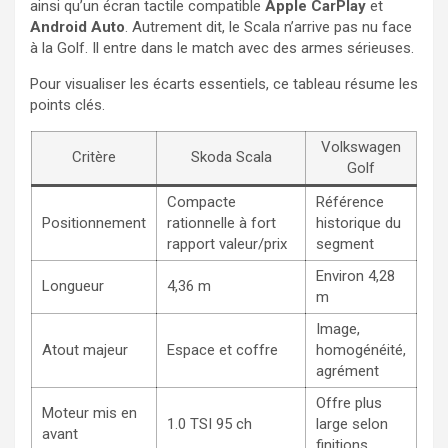
ainsi qu’un écran tactile compatible
Apple CarPlay
et
Android Auto
. Autrement dit, le Scala n’arrive pas nu face
à la Golf. Il entre dans le match avec des armes sérieuses.
Pour visualiser les écarts essentiels, ce tableau résume les
points clés.
Volkswagen
Critère
Skoda Scala
Golf
Compacte
Référence
Positionnement
rationnelle à fort
historique du
rapport valeur/prix
segment
Environ 4,28
Longueur
4,36 m
m
Image,
Atout majeur
Espace et coffre
homogénéité,
agrément
Offre plus
Moteur mis en
1.0 TSI 95 ch
large selon
avant
finitions