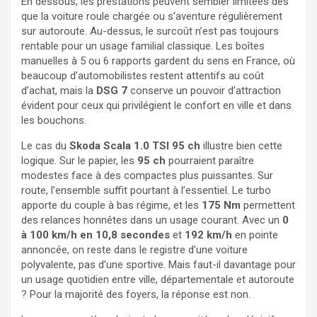
En dessous, les prestations peuvent sembler limitées dès
que la voiture roule chargée ou s’aventure régulièrement
sur autoroute. Au-dessus, le surcoût n’est pas toujours
rentable pour un usage familial classique. Les boîtes
manuelles à 5 ou 6 rapports gardent du sens en France, où
beaucoup d’automobilistes restent attentifs au coût
d’achat, mais la
DSG 7
conserve un pouvoir d’attraction
évident pour ceux qui privilégient le confort en ville et dans
les bouchons.
Le cas du
Skoda Scala 1.0 TSI 95 ch
illustre bien cette
logique. Sur le papier, les
95 ch
pourraient paraître
modestes face à des compactes plus puissantes. Sur
route, l’ensemble suffit pourtant à l’essentiel. Le turbo
apporte du couple à bas régime, et les
175 Nm
permettent
des relances honnêtes dans un usage courant. Avec un
0
à 100 km/h en 10,8 secondes
et
192 km/h
en pointe
annoncée, on reste dans le registre d’une voiture
polyvalente, pas d’une sportive. Mais faut-il davantage pour
un usage quotidien entre ville, départementale et autoroute
? Pour la majorité des foyers, la réponse est non.