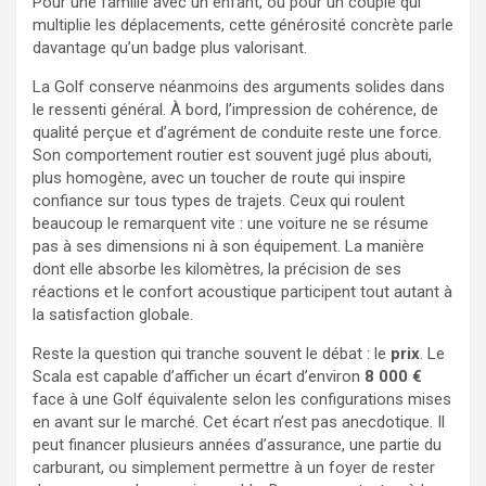
Pour une famille avec un enfant, ou pour un couple qui
multiplie les déplacements, cette générosité concrète parle
davantage qu’un badge plus valorisant.
La Golf conserve néanmoins des arguments solides dans
le ressenti général. À bord, l’impression de cohérence, de
qualité perçue et d’agrément de conduite reste une force.
Son comportement routier est souvent jugé plus abouti,
plus homogène, avec un toucher de route qui inspire
confiance sur tous types de trajets. Ceux qui roulent
beaucoup le remarquent vite : une voiture ne se résume
pas à ses dimensions ni à son équipement. La manière
dont elle absorbe les kilomètres, la précision de ses
réactions et le confort acoustique participent tout autant à
la satisfaction globale.
Reste la question qui tranche souvent le débat : le
prix
. Le
Scala est capable d’afficher un écart d’environ
8 000 €
face à une Golf équivalente selon les configurations mises
en avant sur le marché. Cet écart n’est pas anecdotique. Il
peut financer plusieurs années d’assurance, une partie du
carburant, ou simplement permettre à un foyer de rester