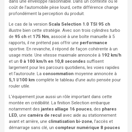
dans une enveloppe raisonnable. Dans un contexte où le
coût de l’automobile pèse lourd, cette différence change
profondément la perception du produit.
Le cas de la version
Scala Selection 1.0 TSI 95 ch
illustre bien cette stratégie. Avec son trois cylindres turbo
de
95 ch
et
175 Nm
, associé à une boîte manuelle à 5
rapports, il ne prétend pas offrir une
performance
sportive. En revanche, il répond de façon cohérente à un
usage mixte. Une vitesse maximale annoncée à
192 km/h
et un
0 à 100 km/h en 10,8 secondes
suffisent
largement pour les parcours quotidiens, les voies rapides
et l’autoroute. La
consommation
moyenne annoncée à
5,1 l/100 km
complète le tableau d’une auto pensée pour
rouler utile.
L’équipement joue aussi un rôle important dans cette
montée en crédibilité. La finition Selection embarque
notamment des
jantes alliage 16 pouces
, des
phares
LED
, une
caméra de recul
avec aide au stationnement
avant et arrière, une
climatisation bi-zone
, l’accès et
démarrage sans clé, un
compteur numérique 8 pouces